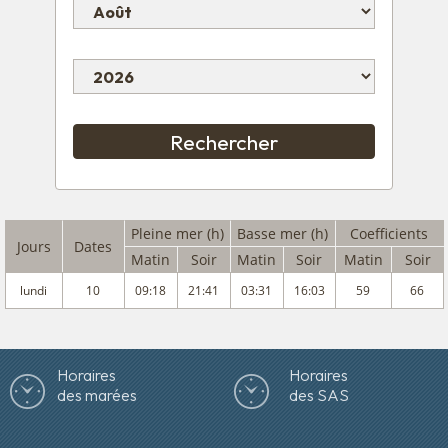
Pleine mer (h)
Basse mer (h)
Coefficients
Jours
Dates
Matin
Soir
Matin
Soir
Matin
Soir
lundi
10
09:18
21:41
03:31
16:03
59
66
Horaires
Horaires
des marées
des SAS