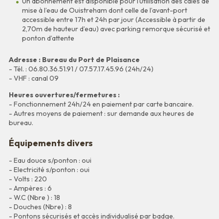
Un abonnement est disponible pour l’utilisation des cales de
mise à l’eau de Ouistreham dont celle de l’avant-port
accessible entre 17h et 24h par jour (Accessible à partir de
2,70m de hauteur d’eau) avec parking remorque sécurisé et
ponton d’attente
Adresse : Bureau du Port de Plaisance
- Tél. : 06.80.36.51.91 / 07.57.17.45.96 (24h/24)
- VHF : canal 09
Heures ouvertures/fermetures :
- Fonctionnement 24h/24 en paiement par carte bancaire.
- Autres moyens de paiement : sur demande aux heures de
bureau.
Équipements divers
- Eau douce s/ponton : oui
- Electricité s/ponton : oui
- Volts : 220
- Ampères : 6
- W.C (Nbre ) : 18
- Douches (Nbre) : 8
- Pontons sécurisés et accès individualisé par badge.